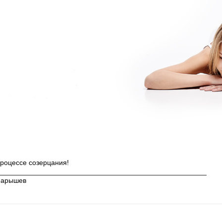
роцессе созерцания!
_____________________________________________________
Марышев