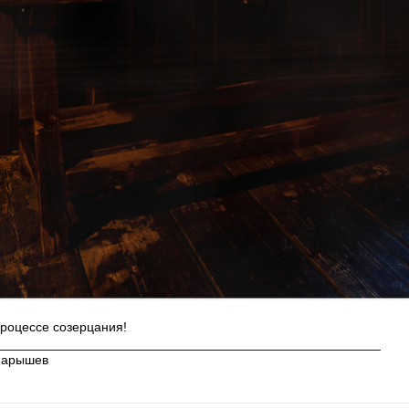
роцессе созерцания!
_____________________________________________________
Марышев