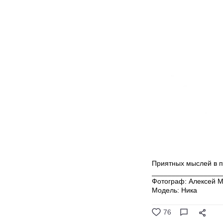
Приятных мыслей в п
_________________
Фотограф:
Алексей 
Модель: Ника
76