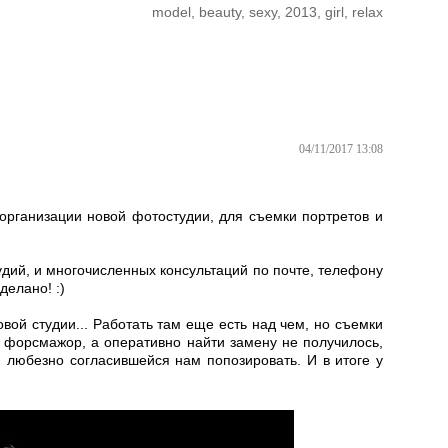
model
beauty
sexy
2013
girl
relax
04/11/2017 13:08
организации новой фотостудии, для съемки портретов и
удий, и многочисленных консультаций по почте, телефону
делано! :)
вой студии... Работать там еще есть над чем, но съемки
 форсмажор, а оперативно найти замену не получилось,
 любезно согласившейся нам попозировать. И в итоге у